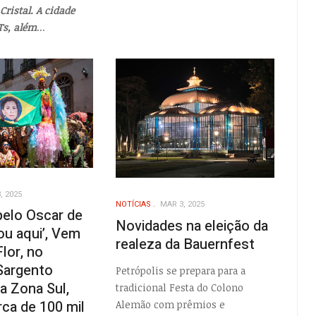
Cristal. A cidade
Ts, além
...
, 2025
NOTÍCIAS
MAR 3, 2025
pelo Oscar de
Novidades na eleição da
ou aqui’, Vem
realeza da Bauernfest
lor, no
Sargento
Petrópolis se prepara para a
a Zona Sul,
tradicional Festa do Colono
ca de 100 mil
Alemão com prêmios e