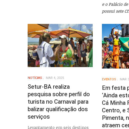
e o Palácio de 
possui sete CI
NOTÍCIAS
MAR 4, 2025
EVENTOS
MAR 3
Setur-BA realiza
Em festa 
pesquisa sobre perfil do
‘Ainda est
turista no Carnaval para
Cá Minha F
balizar qualificação dos
Centro, e 
serviços
Pimenta, n
atraem cer
Levantamento em seis destinos