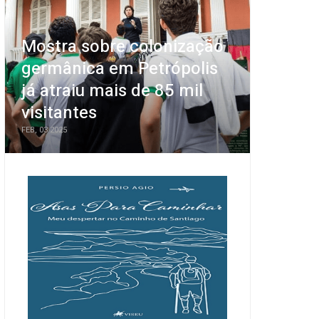
Mostra sobre colonização
germânica em Petrópolis
já atraiu mais de 85 mil
visitantes
FEB, 03 2025