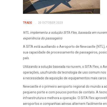
TRADE
20 OCTOBER 2023
NTL implementa a solução SITA Flex, baseada em nuvem, p
experiência do passageiro
A SITA está auxiliando o Aeroporto de Newcastle (NTL), n
sua capacidade de processamento de passageiros, posici
país.
Utilizando a solução baseada na nuvem, o SITA Flex, o A
operações, usufruindo da tecnologia de uso comum nos se
a necessidade da aquisição de equipamentos mais caros
Newcastle é o primeiro aeroporto regional do mundo a ad
pequeno porte e com poucos pontos de contato. A tecnolo
infraestrutura e melhora a operação. O SITA Flex aprovei
aeroportos e companhias aéreas alternem facilmente en