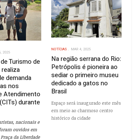
NOTÍCIAS
MAR 4, 2025
, 2025
Na região serrana do Rio:
 de Turismo de
Petrópolis é pioneira ao
 realiza
sediar o primeiro museu
de demanda
dedicado a gatos no
tas nos
Brasil
e Atendimento
 (CITs) durante
Espaço será inaugurado este mês
em meio ao charmoso centro
histórico da cidade
ristas, nacionais e
 foram ouvidos em
 Praça da Liberdade