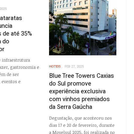
2025
ataratas
uncia
 de até 35%
 do
or
 infraestrutura
HOTEIS
FEB 27, 2025
azer, gastronomia e
Blue Tree Towers Caxias
ém de ser
 eventos e
do Sul promove
experiência exclusiva
com vinhos premiados
da Serra Gaúcha
Degustação, que aconteceu nos
dias 17 e 20 de fevereiro, durante
a Movelsul 2025, foi realizada no