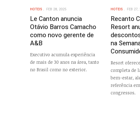
HOTEIS
FEB 28, 2025
HOTEIS
FEB 27, 
Le Canton anuncia
Recanto C
Otávio Barros Camacho
Resort an
como novo gerente de
descontos
A&B
na Semana
Consumid
Executivo acumula experiência
de mais de 30 anos na área, tanto
Resort oferece
no Brasil como no exterior.
completa de l
bem-estar, al
referência em
congressos.