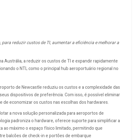
ara reduzir custos de TI, aumentar a eficiência e melhorar a
a Austrália, a reduzir os custos de TI e expandir rapidamente
onando o NTL como o principal hub aeroportuário regional no
eroporto de Newcastle reduziu os custos e a complexidade das
us dispositivos de preferência. Com isso, é possível eliminar
 e de economizar os custos nas escolhas dos hardwares.
otar a nova solução personalizada para aeroportos de
gia padroniza o hardware, oferece suporte para simplificar a
ta ao máximo o espaço físico limitado, permitindo que
tre balcões de check-in e portões de embarque