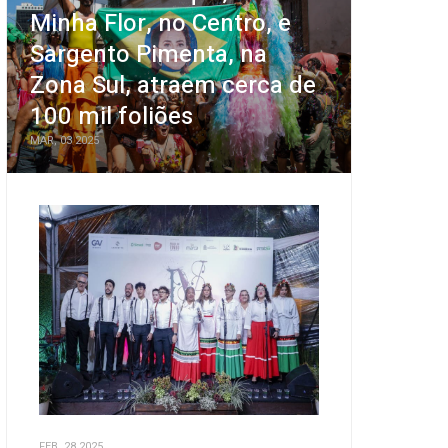
Minha Flor, no Centro, e
Sargento Pimenta, na
Zona Sul, atraem cerca de
100 mil foliões
MAR, 03 2025
FEB, 28 2025