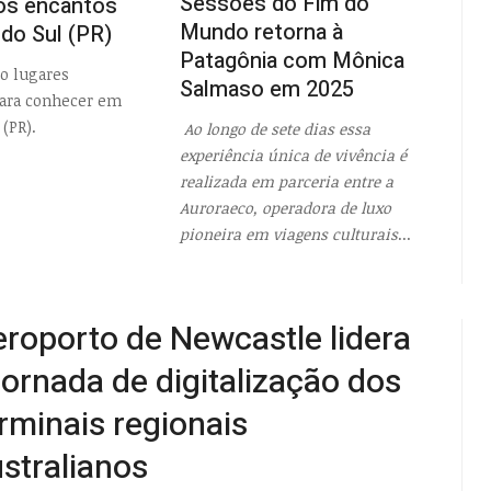
Sessões do Fim do
os encantos
Mundo retorna à
 do Sul (PR)
Patagônia com Mônica
o lugares
Salmaso em 2025
para conhecer em
 (PR).
Ao longo de sete dias essa
experiência única de vivência é
realizada em parceria entre a
Auroraeco, operadora de luxo
pioneira em viagens culturais
...
roporto de Newcastle lidera
jornada de digitalização dos
rminais regionais
stralianos