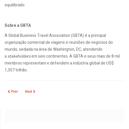
equilibrado.
Sobre a GBTA
A Global Business Travel Association (GBTA) é a principal
organização comercial de viagens e reuniões de negócios do
mundo, sediada na área de Washington, DC, atendendo
a
stakeholders
em seis continentes. A GBTA e seus mais de 8 mil
membros representam e defendem a indústria global de US$
1,357 trilhão.
Previous article: Recuperação econômica impulsiona emprego no setor de 
Next article: ALAGEV assina acordo de cooperação técnica com 
Prev
Next