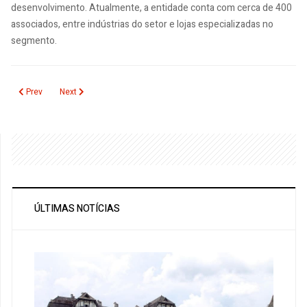
desenvolvimento. Atualmente, a entidade conta com cerca de 400
associados, entre indústrias do setor e lojas especializadas no
segmento.
Previous article: Novos diretores assumem a ABRT com o objetivo de fortalec
Next article: ALAGEV leva delegação brasileira para a GBTA Conv
Prev
Next
ÚLTIMAS NOTÍCIAS