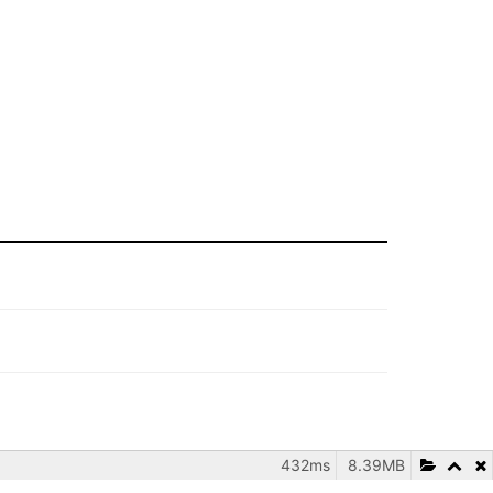
432ms
8.39MB