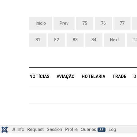
Início
Prev
75
76
77
81
82
83
84
Next
T
NOTÍCIAS
AVIAÇÃO
HOTELARIA
TRADE
D
J! Info
Request
Session
Profile
Queries
Log
55