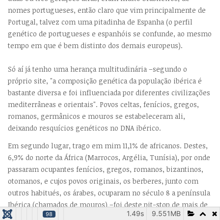
nomes portugueses, então claro que vim principalmente de
Portugal, talvez com uma pitadinha de Espanha (o perfil
genético de portugueses e espanhóis se confunde, ao mesmo
tempo em que é bem distinto dos demais europeus).
Só aí já tenho uma herança multitudinária –segundo o
próprio site, "a composição genética da população ibérica é
bastante diversa e foi influenciada por diferentes civilizações
mediterrâneas e orientais". Povos celtas, fenícios, gregos,
romanos, germânicos e mouros se estabeleceram ali,
deixando resquícios genéticos no DNA ibérico.
Em segundo lugar, trago em mim 11,1% de africanos. Destes,
6,9% do norte da África (Marrocos, Argélia, Tunísia), por onde
passaram ocupantes fenícios, gregos, romanos, bizantinos,
otomanos, e cujos povos originais, os berberes, junto com
outros habitués, os árabes, ocuparam no século 8 a península
Ibérica (chamados de mouros) –foi deste pit-stop de mais de
1.49s
9.551MB
98
cinco séculos que devem ter vindo estes meus genes