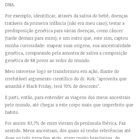
DNA.
Por exemplo, identificar, através da saliva do bebê, doenças
tratáveis da primeira infância (não era meu caso); testar a
predisposição genética para várias doenças, como câncer
(tarde demais para mim); e um outro que, este sim, captou
minha curiosidade: mapear suas origens, sua ancestralidade
genética, comparando pela amostra de saliva a composição
genética de 88 povos ao redor do mundo.
Meu interesse logo se transformou em ação, diante do
irrefutável argumento científico do dr. Kok: "aproveita que
amanhã é Black Friday, terá 70% de desconto".
E parti, então, para entender as viagens dos meus ancestrais
pelo mundo, até chegar a este corpo mais que imperfeito que
habito.
Foi assim: 83,7% de mim vieram da península Ibérica. Faz
sentido. Meus ancestrais, dos quais só tenho referências até
duas ou três gerações atrás, eram muito brasileiros, de