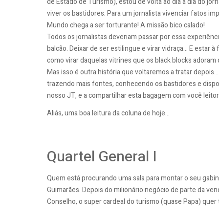
de Estado de Turismo), estou de volta ao dia a dia do j
viver os bastidores. Para um jornalista vivenciar fatos i
Mundo chega a ser torturante! A missão bico calado!
Todos os jornalistas deveriam passar por essa experiênc
balcão. Deixar de ser estilingue e virar vidraça... E estar
como virar daquelas vitrines que os black blocks adoram
Mas isso é outra história que voltaremos a tratar depois..
trazendo mais fontes, conhecendo os bastidores e dispos
nosso JT, e a compartilhar esta bagagem com você leitor
Aliás, uma boa leitura da coluna de hoje...
Quartel General I
Quem está procurando uma sala para montar o seu gabinete
Guimarães. Depois do milionário negócio de parte da ve
Conselho, o super cardeal do turismo (quase Papa) quer 