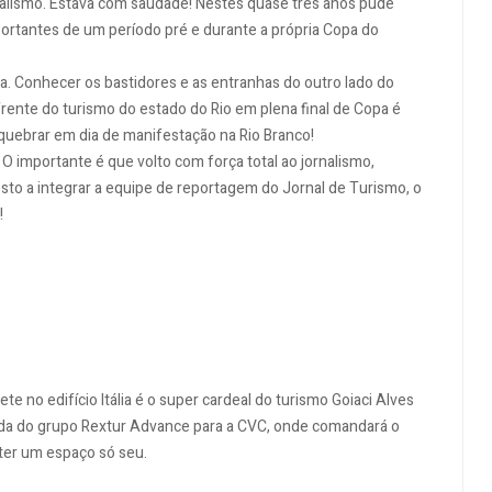
ornalismo. Estava com saudade! Nestes quase três anos pude
mportantes de um período pré e durante a própria Copa do
ia. Conhecer os bastidores e as entranhas do outro lado do
 à frente do turismo do estado do Rio em plena final de Copa é
 quebrar em dia de manifestação na Rio Branco!
. O importante é que volto com força total ao jornalismo,
to a integrar a equipe de reportagem do Jornal de Turismo, o
!
 no edifício Itália é o super cardeal do turismo Goiaci Alves
nda do grupo Rextur Advance para a CVC, onde comandará o
ter um espaço só seu.