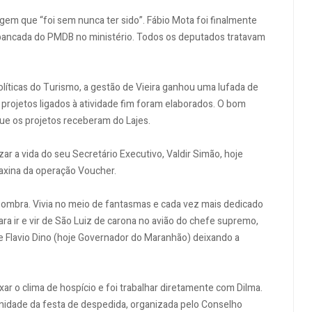
gem que “foi sem nunca ter sido”. Fábio Mota foi finalmente
bancada do PMDB no ministério. Todos os deputados tratavam
íticas do Turismo, a gestão de Vieira ganhou uma lufada de
projetos ligados à atividade fim foram elaborados. O bom
 os projetos receberam do Lajes.
zar a vida do seu Secretário Executivo, Valdir Simão, hoje
faxina da operação Voucher.
 sombra. Vivia no meio de fantasmas e cada vez mais dedicado
a ir e vir de São Luiz de carona no avião do chefe supremo,
e Flavio Dino (hoje Governador do Maranhão) deixando a
ar o clima de hospício e foi trabalhar diretamente com Dilma.
rnidade da festa de despedida, organizada pelo Conselho