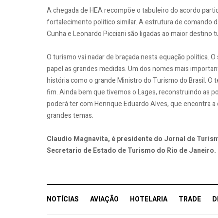
A chegada de HEA recompõe o tabuleiro do acordo partid
fortalecimento politico similar. A estrutura de comand
Cunha e Leonardo Picciani são ligadas ao maior destino tur
O turismo vai nadar de braçada nesta equação politica. O
papel as grandes medidas. Um dos nomes mais importante
história como o grande Ministro do Turismo do Brasil. O
fim. Ainda bem que tivemos o Lages, reconstruindo as po
poderá ter com Henrique Eduardo Alves, que encontra 
grandes temas.
Claudio Magnavita, é presidente do Jornal de Turi
Secretario de Estado de Turismo do Rio de Janeiro.
NOTÍCIAS
AVIAÇÃO
HOTELARIA
TRADE
D