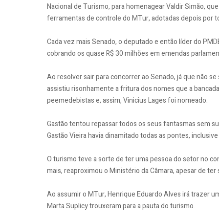
Nacional de Turismo, para homenagear Valdir Simão, que 
ferramentas de controle do MTur, adotadas depois por t
Cada vez mais Senado, o deputado e então líder do PMDB,
cobrando os quase R$ 30 milhões em emendas parlament
Ao resolver sair para concorrer ao Senado, já que não s
assistiu risonhamente a fritura dos nomes que a bancada
peemedebistas e, assim, Vinicius Lages foi nomeado.
Gastão tentou repassar todos os seus fantasmas sem suc
Gastão Vieira havia dinamitado todas as pontes, inclusiv
O turismo teve a sorte de ter uma pessoa do setor no c
mais, reaproximou o Ministério da Câmara, apesar de ter 
Ao assumir o MTur, Henrique Eduardo Alves irá trazer um 
Marta Suplicy trouxeram para a pauta do turismo.