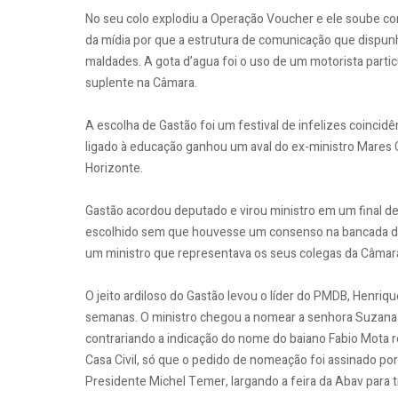
No seu colo explodiu a Operação Voucher e ele soube con
da mídia por que a estrutura de comunicação que dispunh
maldades. A gota d’agua foi o uso de um motorista partic
suplente na Câmara.
A escolha de Gastão foi um festival de infelizes coincid
ligado à educação ganhou um aval do ex-ministro Mares Gu
Horizonte.
Gastão acordou deputado e virou ministro em um final de 
escolhido sem que houvesse um consenso na bancada do
um ministro que representava os seus colegas da Câmara
O jeito ardiloso do Gastão levou o líder do PMDB, Henriq
semanas. O ministro chegou a nomear a senhora Suzana
contrariando a indicação do nome do baiano Fabio Mota re
Casa Civil, só que o pedido de nomeação foi assinado por 
Presidente Michel Temer, largando a feira da Abav para t