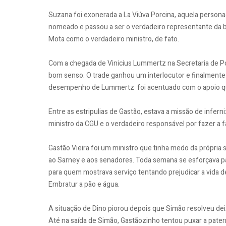
Suzana foi exonerada a La Viúva Porcina, aquela persona
nomeado e passou a ser o verdadeiro representante da 
Mota como o verdadeiro ministro, de fato.
Com a chegada de Vinicius Lummertz na Secretaria de Pol
bom senso. O trade ganhou um interlocutor e finalmente 
desempenho de Lummertz foi acentuado com o apoio que
Entre as estripulias de Gastão, estava a missão de inferni
ministro da CGU e o verdadeiro responsável por fazer a 
Gastão Vieira foi um ministro que tinha medo da própria
ao Sarney e aos senadores. Toda semana se esforçava par
para quem mostrava serviço tentando prejudicar a vida d
Embratur a pão e água.
A situação de Dino piorou depois que Simão resolveu deix
Até na saída de Simão, Gastãozinho tentou puxar a pate