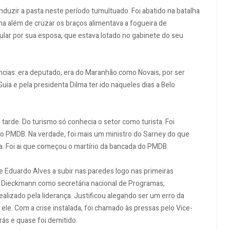
duzir a pasta neste período tumultuado. Foi abatido na batalha
a além de cruzar os braços alimentava a fogueira de
ular por sua esposa, que estava lotado no gabinete do seu
ências: era deputado, era do Maranhão como Novais, por ser
ia e pela presidenta Dilma ter ido naqueles dias a Belo
tarde. Do turismo só conhecia o setor como turista. Foi
 PMDB. Na verdade, foi mais um ministro do Sarney do que
. Foi ai que começou o martírio da bancada do PMDB.
ue Eduardo Alves a subir nas paredes logo nas primeiras
 Dieckmann como secretária nacional de Programas,
alizado pela liderança. Justificou alegando ser um erro da
ele. Com a crise instalada, foi chamado às pressas pelo Vice-
rás e quase foi demitido.