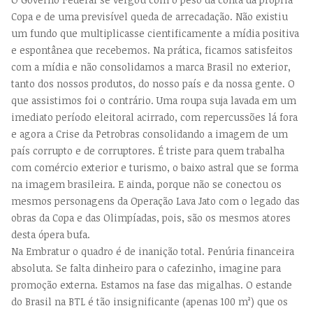
Copa e de uma previsível queda de arrecadação. Não existiu
um fundo que multiplicasse cientificamente a mídia positiva
e espontânea que recebemos. Na prática, ficamos satisfeitos
com a mídia e não consolidamos a marca Brasil no exterior,
tanto dos nossos produtos, do nosso país e da nossa gente. O
que assistimos foi o contrário. Uma roupa suja lavada em um
imediato período eleitoral acirrado, com repercussões lá fora
e agora a Crise da Petrobras consolidando a imagem de um
país corrupto e de corruptores. É triste para quem trabalha
com comércio exterior e turismo, o baixo astral que se forma
na imagem brasileira. E ainda, porque não se conectou os
mesmos personagens da Operação Lava Jato com o legado das
obras da Copa e das Olimpíadas, pois, são os mesmos atores
desta ópera bufa.
Na Embratur o quadro é de inanição total. Penúria financeira
absoluta. Se falta dinheiro para o cafezinho, imagine para
promoção externa. Estamos na fase das migalhas. O estande
do Brasil na BTL é tão insignificante (apenas 100 m²) que os