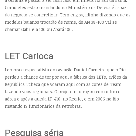
a Ucrânia e passar a ser fabricado em Ilhéus no Sul da Bahia.
Como eles estão mandando no Ministério da Defesa é capaz
do negócio se concretizar. Tem engraçadinho dizendo que os
modelos baianos trocarão de nome, de AN 38-100 vai se
chamar Gabriela 100 ou Abará 100.
LET Carioca
Lembra o especialista em aviação Daniel Carneiro que o Rio
perdeu a chance de ter por aqui a fábrica dos LETs, aviões da
República Tcheca que voaram aqui com as cores de Team,
fazendo voos regionais. O projeto naufragou com o fim da
aérea e após a queda LT-410, no Recife, e em 2006 no Rio
matando 19 funcionários da Petrobras.
Pesquisa séria