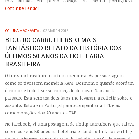
mas situada em pleno coração da capital portuguesa.
Continue Lendo!
COLUNA MAGNAVITA
02 MARCH 2015
BLOG DO CARRUTHERS: O MAIS
FANTÁSTICO RELATO DA HISTÓRIA DOS
ÚLTIMOS 50 ANOS DA HOTELARIA
BRASILEIRA
O turismo brasileiro não tem memória. As pessoas agem
como se tivessem memória RAM. Dormem e quando acordam
é como se tudo tivesse começado de novo. Não existe
passado. Está semana dois fatos me levaram a refletir sobre o
assunto. Estou em Portugal para acompanhar a BTL e as
comemorações dos 70 anos da TAP.
No facebook, vi uma postagem do Philip Carruthers que falava
sobre os seus 50 anos na hotelaria e dando o link do seu blog
onde registrava o primeiro dia de trabalho em 01 de março de