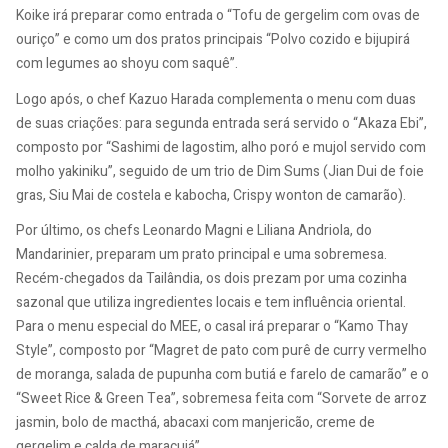
Koike irá preparar como entrada o “Tofu de gergelim com ovas de
ouriço” e como um dos pratos principais “Polvo cozido e bijupirá
com legumes ao shoyu com saquê”.
Logo após, o chef Kazuo Harada complementa o menu com duas
de suas criações: para segunda entrada será servido o “Akaza Ebi”,
composto por “Sashimi de lagostim, alho poró e mujol servido com
molho yakiniku”, seguido de um trio de Dim Sums (Jian Dui de foie
gras, Siu Mai de costela e kabocha, Crispy wonton de camarão).
Por último, os chefs Leonardo Magni e Liliana Andriola, do
Mandarinier, preparam um prato principal e uma sobremesa.
Recém-chegados da Tailândia, os dois prezam por uma cozinha
sazonal que utiliza ingredientes locais e tem influência oriental.
Para o menu especial do MEE, o casal irá preparar o “Kamo Thay
Style”, composto por “Magret de pato com purê de curry vermelho
de moranga, salada de pupunha com butiá e farelo de camarão” e o
“Sweet Rice & Green Tea”, sobremesa feita com “Sorvete de arroz
jasmin, bolo de macthá, abacaxi com manjericão, creme de
gergelim e calda de maracujá”.