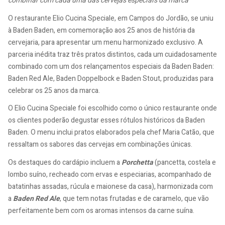
combinar com cada uma das cervejas especiais da marca
O restaurante Elio Cucina Speciale, em Campos do Jordão, se uniu
à Baden Baden, em comemoração aos 25 anos de história da
cervejaria, para apresentar um menu harmonizado exclusivo. A
parceria inédita traz três pratos distintos, cada um cuidadosamente
combinado com um dos relançamentos especiais da Baden Baden:
Baden Red Ale, Baden Doppelbock e Baden Stout, produzidas para
celebrar os 25 anos da marca.
O Elio Cucina Speciale foi escolhido como o único restaurante onde
os clientes poderão degustar esses rótulos históricos da Baden
Baden. O menu inclui pratos elaborados pela chef Maria Catão, que
ressaltam os sabores das cervejas em combinações únicas.
Os destaques do cardápio incluem a
Porchetta
(pancetta, costela e
lombo suíno, recheado com ervas e especiarias, acompanhado de
batatinhas assadas, rúcula e maionese da casa), harmonizada com
a
Baden Red Ale
, que tem notas frutadas e de caramelo, que vão
perfeitamente bem com os aromas intensos da carne suína.