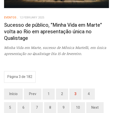
EVENTOS
12 FEBRUARY 2025
Sucesso de público, "Minha Vida em Marte"
volta ao Rio em apresentação única no
Qualistage
Minha Vida em Marte, sucesso de Mônica Martelli,
em única
apresentação no Qualistage
Dia 15 de fevereiro.
Página 3 de 182
Início
Prev
1
2
3
4
5
6
7
8
9
10
Next