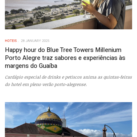
HOTEIS
28 JANUARY 2025
Happy hour do Blue Tree Towers Millenium
Porto Alegre traz sabores e experiências às
margens do Guaíba
Cardápio especial de drinks e petiscos anima as quintas-feiras
do hotel em pleno verão porto-alegrense.