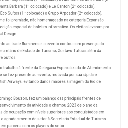
Santa Bárbara (1º colocado) e Le Canton (2º colocado),
co Suítes (1º colocado) e Grupo Arpoador (2º colocado),
eme foi premiado, não homenageado na categoria Expansão
dição especial do boletim informativo. Os eleitos levaram pra
al Design.
unto ao trade fluminense, o evento contou com presença do
secretário de Estado de Turismo, Gustavo Tutuca, além da
re outros.
o trabalho à frente da Delegacia Especializada de Atendimento
 se fez presente ao evento, motivada por sua rápida e
ritish Airways, evitando danos maiores à imagem do Rio de
Domingo Bouzon, fez um balanço das principais frentes de
desenvolvimento da atividade e chamou 2023 de o ano da
as de ocupação com níveis superiores aos conquistados em
u o agradecimento do setor à Secretaria Estadual de Turismo
m parceria com os players do setor.