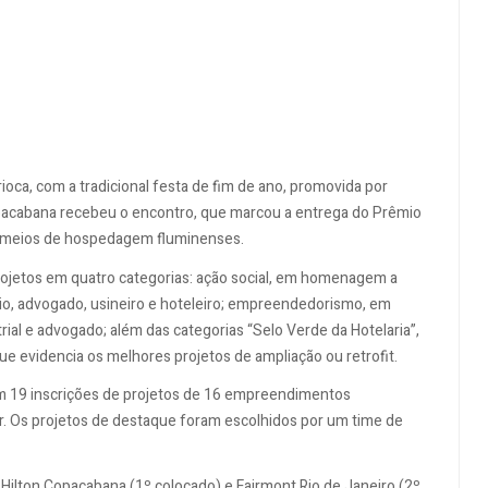
ioca, com a tradicional festa de fim de ano, promovida por
opacabana recebeu o encontro, que marcou a entrega do Prêmio
os meios de hospedagem fluminenses.
rojetos em quatro categorias: ação social, em homenagem a
rio, advogado, usineiro e hoteleiro; empreendedorismo, em
ial e advogado; além das categorias “Selo Verde da Hotelaria”,
ue evidencia os melhores projetos de ampliação ou retrofit.
am 19 inscrições de projetos de 16 empreendimentos
ior. Os projetos de destaque foram escolhidos por um time de
 Hilton Copacabana (1º colocado) e Fairmont Rio de Janeiro (2º