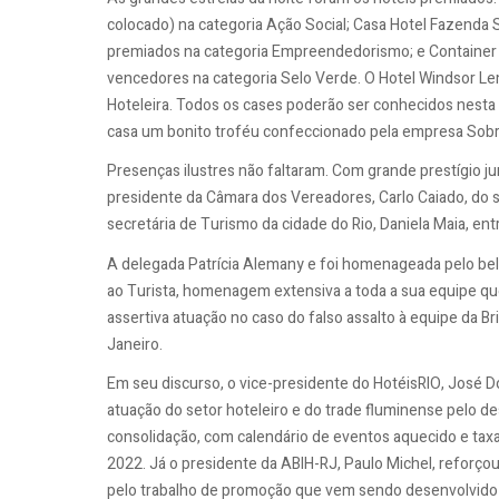
colocado) na categoria Ação Social; Casa Hotel Fazenda 
premiados na categoria Empreendedorismo; e Container E
vencedores na categoria Selo Verde. O Hotel Windsor L
Hoteleira. Todos os cases poderão ser conhecidos nesta e
casa um bonito troféu confeccionado pela empresa Sobr
Presenças ilustres não faltaram. Com grande prestígio j
presidente da Câmara dos Vereadores, Carlo Caiado, do 
secretária de Turismo da cidade do Rio, Daniela Maia, ent
A delegada Patrícia Alemany e foi homenageada pelo bel
ao Turista, homenagem extensiva a toda a sua equipe que
assertiva atuação no caso do falso assalto à equipe da B
Janeiro.
Em seu discurso, o vice-presidente do HotéisRIO, José 
atuação do setor hoteleiro e do trade fluminense pelo 
consolidação, com calendário de eventos aquecido e tax
2022. Já o presidente da ABIH-RJ, Paulo Michel, reforço
pelo trabalho de promoção que vem sendo desenvolvido e