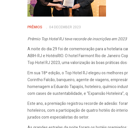
PRÊMIOS
04 DECEMBER 2023
Prêmio Top Hotel RJ teve recorde de inscrições em 2023
A noite do dia 29 foi de comemoração para a hotelaria car
ABIH-RJ e HotéisRIO. O hotel Fairmont Rio de Janeiro C
Top Hotel RJ 2023, uma valorização às boas práticas d
Em sua 18ª edição, o Top Hotel RJ elegeu os melhores p
Corintho Falcão, banqueiro, agente de viagens, empresá
homenagem a Eduardo Tapajós, hoteleiro, químico industr
com cases de sustentabilidade, e “Expansão Hoteleira”, q
Este ano, a premiação registrou recorde de adesão: for
hoteleiros, com a participação de quatro hotéis do inter
jurados com especialistas do setor.
As grandes estrelas da noite foram os hotéis premiados: