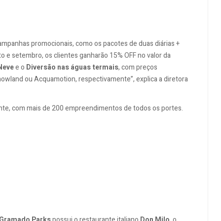
ampanhas promocionais, como os pacotes de duas diárias +
sto e setembro, os clientes ganharão 15% OFF no valor da
Neve
e o
Diversão nas águas termais
, com preços
nowland ou Acquamotion, respectivamente”, explica a diretora
nte, com mais de 200 empreendimentos de todos os portes.
Gramado Parks
possui o restaurante italiano
Don Milo
, o