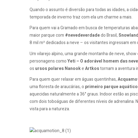
Quando o assunto é diversão para todas as idades, a cid
temporada de inverno traz com ela um charme a mais.
Para quem vai a Gramado em busca de temperaturas abaixo
maior parque com
#nevedeverdade
do Brasil,
Snowlan
8 mil m² dedicados a neve – os visitantes ingressam em
Um vilarejo alpino, uma grande montanha de neve, show d
personagens como
Yeti – O adorável homem das nev
os
ursos polares Nanook
e
Artkos
tornam a aventura i
Para quem quer relaxar em águas quentinhas,
Acquamo
uma floresta de araucárias, o
primeiro parque aquático
aquecidas naturalmente a 36° graus. Indoor estão as pis
com dois toboáguas de diferentes níveis de adrenalina. N
vista para a natureza.