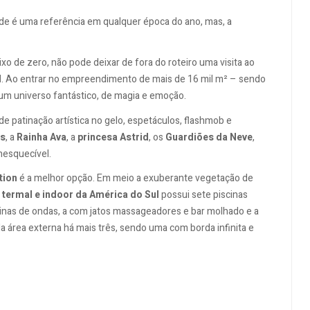
ade é uma referência em qualquer época do ano, mas, a
 de zero, não pode deixar de fora do roteiro uma visita ao
d
. Ao entrar no empreendimento de mais de 16 mil m² – sendo
 um universo fantástico, de magia e emoção.
e patinação artística no gelo, espetáculos, flashmob e
es
, a
Rainha Ava
, a
princesa Astrid
, os
Guardiões da Neve
,
nesquecível.
tion
é a melhor opção. Em meio a exuberante vegetação de
 termal e indoor da América do Sul
possui sete piscinas
cinas de ondas, a com jatos massageadores e bar molhado e a
a área externa há mais três, sendo uma com borda infinita e