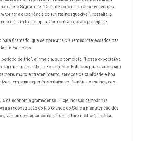
emporâneo
Signature
. “Durante todo o ano desenvolvemos
 tornar a experiência do turista inesquecível”, ressalta, e
meio dia, em três etapas. Com entrada, prato principal e
o para Gramado, que sempre atrai visitantes interessados nas
m dos meses mais
 período de frio”, afirma ela, que completa: “Nossa expectativa
s um mês melhor do que o de junho. Estamos preparados para
sempre, muito entretenimento, serviços de qualidade e boa
ncríveis, em uma experiência única em família e o melhor, com
 86% da economia gramadense. “Hoje, nossas campanhas
para a reconstrução do Rio Grande do Sul e a manutenção dos
s, vamos conseguir construir um futuro melhor”, finaliza.