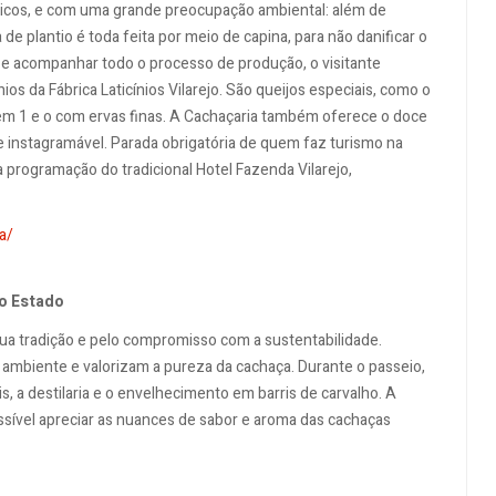
micos, e com uma grande preocupação ambiental: além de
 de plantio é toda feita por meio de capina, para não danificar o
s e acompanhar todo o processo de produção, o visitante
ios da Fábrica Laticínios Vilarejo. São queijos especiais, como o
4 em 1 e o com ervas finas. A Cachaçaria também oferece o doce
 instagramável. Parada obrigatória de quem faz turismo na
a programação do tradicional Hotel Fazenda Vilarejo,
a/
do Estado
ua tradição e pelo compromisso com a sustentabilidade.
ambiente e valorizam a pureza da cachaça. Durante o passeio,
, a destilaria e o envelhecimento em barris de carvalho. A
ssível apreciar as nuances de sabor e aroma das cachaças