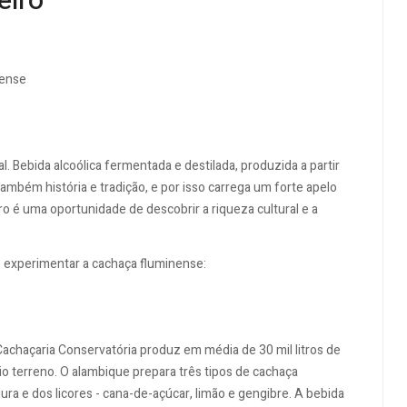
eiro
nense
. Bebida alcoólica fermentada e destilada, produzida a partir
também história e tradição, e por isso carrega um forte apelo
iro é uma oportunidade de descobrir a riqueza cultural e a
e experimentar a cachaça fluminense:
Cachaçaria Conservatória produz em média de 30 mil litros de
io terreno. O alambique prepara três tipos de cachaça
ura e dos licores - cana-de-açúcar, limão e gengibre. A bebida