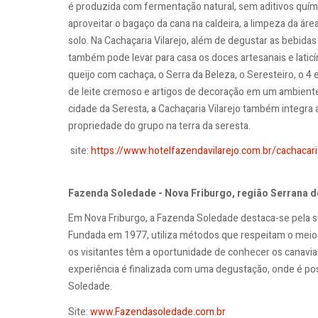
é produzida com fermentação natural, sem aditivos quí
aproveitar o bagaço da cana na caldeira, a limpeza da área
solo. Na Cachaçaria Vilarejo, além de degustar as bebida
também pode levar para casa os doces artesanais e laticín
queijo com cachaça, o Serra da Beleza, o Seresteiro, o 
de leite cremoso e artigos de decoração em um ambiente
cidade da Seresta, a Cachaçaria Vilarejo também integra 
propriedade do grupo na terra da seresta.
site:
https://www.hotelfazendavilarejo.com.br/cachacari
Fazenda Soledade - Nova Friburgo, região Serrana 
Em Nova Friburgo, a Fazenda Soledade destaca-se pela s
Fundada em 1977, utiliza métodos que respeitam o meio 
os visitantes têm a oportunidade de conhecer os canaviais
experiência é finalizada com uma degustação, onde é po
Soledade.
Site:
www.Fazendasoledade.com.br