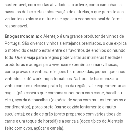
sustentável, com muitas atividades ao ar livre, como caminhadas,
passeios de bicicleta e observação de estrelas, o que permite aos
visitantes explorar a natureza e apoiar a economia local de forma
responsável.
Enogastronomia:
o Alentejo é um grande produtor de vinhos de
Portugal. São diversos vinhos alentejanos premiados, o que explica
o motivo do destino estar entre os favoritos de enófilos do mundo
todo. Quem viaja para a região pode visitar as inúmeras herdades
produtoras e adegas para vivenciar experiências maravilhosas,
como provas de vinhos, refeições harmonizadas, piqueniques nos
vinhedos e até workshops temáticos. Na hora de harmonizar o
vinho com um delicioso prato típico da região, vale experimentar as
migas (pão caseiro que combina super bem com carne, bacalhau
etc.), açorda de bacalhau (espécie de sopa com muitos temperos e
condimentos), porco preto (carne cozida lentamente e muito
suculenta); cozido de grão (prato preparado com vários tipos de
carne e um toque de hortelã) e a sericaia (doce típico do Alentejo
feito com ovos, açúcar e canela).