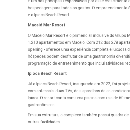
E um dos principais responsáveis por esse crescimento 
hospedagem para todos os gostos. O empreendimento é c
e o Ipioca Beach Resort.
Maceió Mar Resort
O Maceió Mar Resort é o primeiro all inclusive do Grupo
1.210 apartamentos em Maceió. Com 212 dos 278 apartamen
opening - oferece uma experiência completa e luxuosa 
hóspedes podem desfrutar de uma gastronomia diversific
programação de entretenimento que inclui atividades rec
Ipioca Beach Resort
Já o Ipioca Beach Resort, inaugurado em 2022, foi proje
com antessala, duas TVs, dois aparelhos de ar-condicion
Ipioca. O resort conta com uma piscina com raia de 60 m
gastronômicas.
Em sua estrutura, o complexo também possui quadra de tê
outras facilidades.