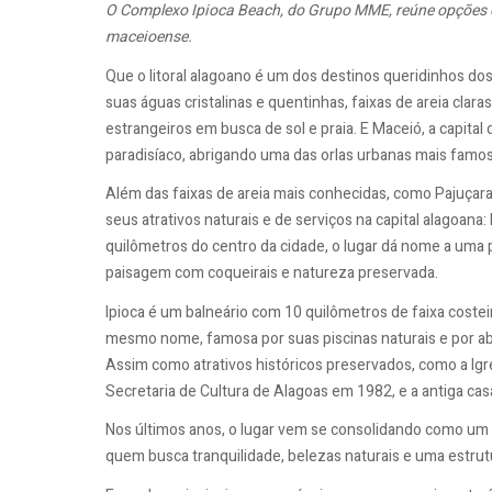
O Complexo Ipioca Beach, do Grupo MME, reúne opções d
maceioense.
Que o litoral alagoano é um dos destinos queridinhos do
suas águas cristalinas e quentinhas, faixas de areia claras 
estrangeiros em busca de sol e praia. E Maceió, a capital
paradisíaco, abrigando uma das orlas urbanas mais famos
Além das faixas de areia mais conhecidas, como Pajuçara
seus atrativos naturais e de serviços na capital alagoana: 
quilômetros do centro da cidade, o lugar dá nome a uma pr
paisagem com coqueirais e natureza preservada.
Ipioca é um balneário com 10 quilômetros de faixa costeira
mesmo nome, famosa por suas piscinas naturais e por abr
Assim como atrativos históricos preservados, como a Ig
Secretaria de Cultura de Alagoas em 1982, e a antiga cas
Nos últimos anos, o lugar vem se consolidando como um 
quem busca tranquilidade, belezas naturais e uma estr