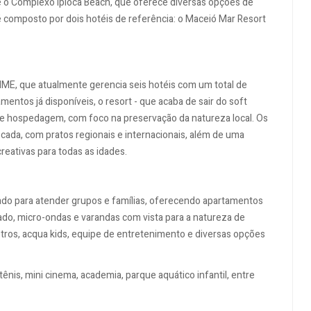
é o Complexo Ipioca Beach, que oferece diversas opções de
omposto por dois hotéis de referência: o Maceió Mar Resort
 MME, que atualmente gerencia seis hotéis com um total de
tos já disponíveis, o resort - que acaba de sair do soft
de hospedagem, com foco na preservação da natureza local. Os
ada, com pratos regionais e internacionais, além de uma
reativas para todas as idades.
tado para atender grupos e famílias, oferecendo apartamentos
ado, micro-ondas e varandas com vista para a natureza de
etros, acqua kids, equipe de entretenimento e diversas opções
nis, mini cinema, academia, parque aquático infantil, entre