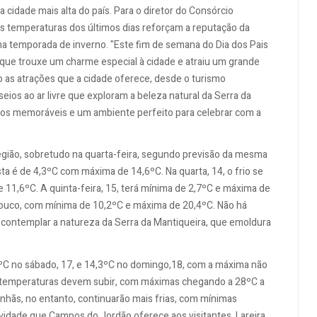
 cidade mais alta do país. Para o diretor do Consórcio
as temperaturas dos últimos dias reforçam a reputação da
na temporada de inverno. "Este fim de semana do Dia dos Pais
 que trouxe um charme especial à cidade e atraiu um grande
 as atrações que a cidade oferece, desde o turismo
ios ao ar livre que exploram a beleza natural da Serra da
ntos memoráveis e um ambiente perfeito para celebrar com a
gião, sobretudo na quarta-feira, segundo previsão da mesma
sta é de 4,3ºC com máxima de 14,6ºC. Na quarta, 14, o frio se
11,6ºC. A quinta-feira, 15, terá mínima de 2,7ºC e máxima de
pouco, com mínima de 10,2ºC e máxima de 20,4ºC. Não há
a contemplar a natureza da Serra da Mantiqueira, que emoldura
ºC no sábado, 17, e 14,3ºC no domingo,18, com a máxima não
as temperaturas devem subir, com máximas chegando a 28ºC a
manhãs, no entanto, continuarão mais frias, com mínimas
vidade que Campos do Jordão oferece aos visitantes. Lareira,