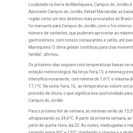
Localizada na Serra da Mantiqueira, Campos do Jordão é a
Aproveite Campos do Jordão, Rafael Marcandali, as baix
região como um dos destinos mais procurados do Brasil 
foi marcante para Campos do Jordão, com o frio intenso
número de visitantes, que puderam aproveitar ao máximo
gastronômico, com nossos restaurantes e cafés, até passe
Mantiqueira. O clima gelado contribuiu para criar mome
família”, afirmou.
Os próximos dias seguem com temperaturas baixas na re
estação meteorológica. Na terça-feira,13, a mínima previ
intensifica novamente, com mínima de 1,6ºC e máxima de 
17,1ºC. Na sexta-feira, 16, as temperaturas sobem um 
previsão de chuva, o que significa boa oportunidade par
Campos do Jordão
Para o próximo fim de semana, as mínimas serão de 13,5
ultrapassando os 24,6ºC. A partir da próxima semana, 
partir de quinta-feira, dia 22. As noites, madrugadas e 
variando entre 9ºC e 13ºC, mantendo o charme e a atrati