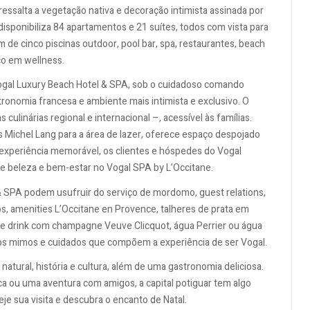
salta a vegetação nativa e decoração intimista assinada por
isponibiliza 84 apartamentos e 21 suítes, todos com vista para
de cinco piscinas outdoor, pool bar, spa, restaurantes, beach
oco em wellness.
ogal Luxury Beach Hotel & SPA, sob o cuidadoso comando
ronomia francesa e ambiente mais intimista e exclusivo. O
ulinárias regional e internacional –, acessível às famílias.
 Michel Lang para a área de lazer, oferece espaço despojado
 experiência memorável, os clientes e hóspedes do Vogal
de beleza e bem-estar no Vogal SPA by L’Occitane.
& SPA podem usufruir do serviço de mordomo, guest relations,
os, amenities L’Occitane en Provence, talheres de prata em
ome drink com champagne Veuve Clicquot, água Perrier ou água
tros mimos e cuidados que compõem a experiência de ser Vogal.
atural, história e cultura, além de uma gastronomia deliciosa.
a ou uma aventura com amigos, a capital potiguar tem algo
eje sua visita e descubra o encanto de Natal.