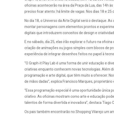
oficinas acontecerão na área da Praça da Lua, das 14h à
preciso ficar atento: há limite de vagas. Nos dias 18 e 25 
No dia 18, o Universo da Arte Digital será o destaque. A
montar personagens com elementos prontos e experimenta
digitais que introduzem conceitos de design e criatividad
E no sábado, dia 25, elas irão explorar o futuro na oficina
criação de animações ou jogos simples com blocos de p
experiência de integrar desenhos feitos no papel à tecnol
“O Graph-it Play Lab é uma forma de unir educação e div
criativas enquanto conhecem novas tecnologias. Além di
programação e arte digital, que têm muito a oferecer. N
de mãos dadas”, explica Francisco Marques, proprietário 
“Essa programação especial é uma oportunidade única 
criativo. As oficinas mostram como arte e educação pode
talentos de forma divertida e inovadora”, destaca Tiago 
Os pais também encontrarão no Shopping Vilarejo um amb