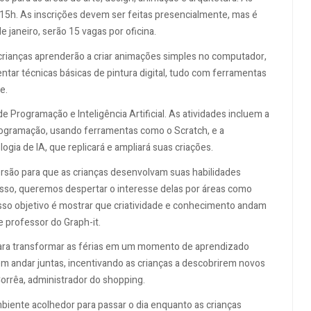
s 15h. As inscrições devem ser feitas presencialmente, mas é
de janeiro, serão 15 vagas por oficina.
s crianças aprenderão a criar animações simples no computador,
r técnicas básicas de pintura digital, tudo com ferramentas
e.
 de Programação e Inteligência Artificial. As atividades incluem a
rogramação, usando ferramentas como o Scratch, e a
ogia de IA, que replicará e ampliará suas criações.
ersão para que as crianças desenvolvam suas habilidades
sso, queremos despertar o interesse delas por áreas como
osso objetivo é mostrar que criatividade e conhecimento andam
e professor do Graph-it.
para transformar as férias em um momento de aprendizado
m andar juntas, incentivando as crianças a descobrirem novos
Corrêa, administrador do shopping.
iente acolhedor para passar o dia enquanto as crianças