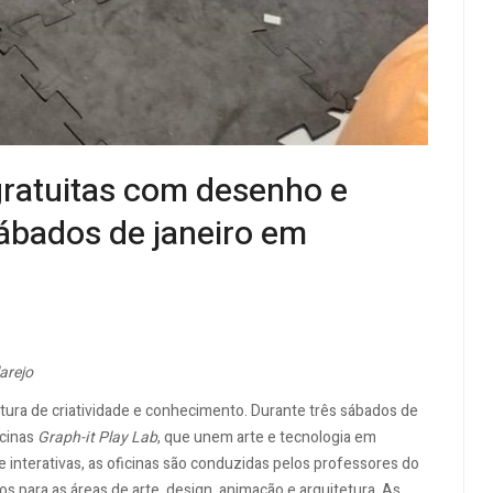
 gratuitas com desenho e
 sábados de janeiro em
arejo
ura de criatividade e conhecimento. Durante três sábados de
icinas
Graph-it Play Lab
, que unem arte e tecnologia em
 e interativas, as oficinas são conduzidas pelos professores do
s para as áreas de arte, design, animação e arquitetura. As