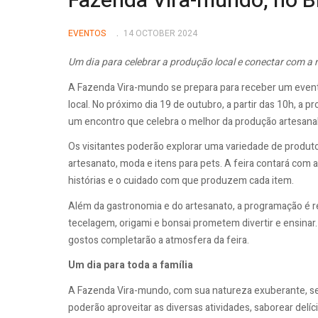
Fazenda Vira-mundo, no Br
EVENTOS
14 OCTOBER 2024
Um dia para celebrar a produção local e conectar com a 
A Fazenda Vira-mundo se prepara para receber um event
local. No próximo dia 19 de outubro, a partir das 10h, a 
um encontro que celebra o melhor da produção artesanal
Os visitantes poderão explorar uma variedade de produto
artesanato, moda e itens para pets. A feira contará com
histórias e o cuidado com que produzem cada item.
Além da gastronomia e do artesanato, a programação é repl
tecelagem, origami e bonsai prometem divertir e ensinar.
gostos completarão a atmosfera da feira.
Um dia para toda a família
A Fazenda Vira-mundo, com sua natureza exuberante, será
poderão aproveitar as diversas atividades, saborear delíci