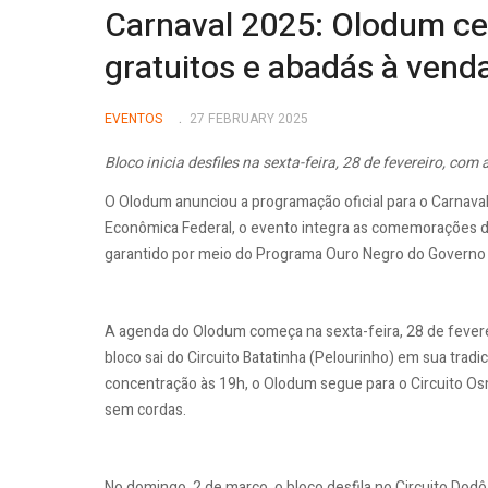
Carnaval 2025: Olodum ce
gratuitos e abadás à vend
EVENTOS
27 FEBRUARY 2025
Bloco inicia desfiles na sexta-feira, 28 de fevereiro, c
O Olodum anunciou a programação oficial para o Carnava
Econômica Federal, o evento integra as comemorações do
garantido por meio do Programa Ouro Negro do Governo 
A agenda do Olodum começa na sexta-feira, 28 de feverei
bloco sai do Circuito Batatinha (Pelourinho) em sua tradi
concentração às 19h, o Olodum segue para o Circuito Os
sem cordas.
No domingo, 2 de março, o bloco desfila no Circuito Dod