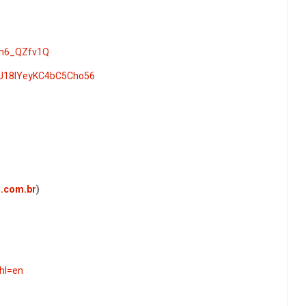
3Un6_QZfv1Q
BwZJ18IYeyKC4bC5Cho56
l.com.br
)
?hl=en