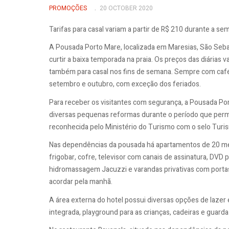
PROMOÇÕES
20 OCTOBER 2020
Tarifas para casal variam a partir de R$ 210 durante a s
A Pousada Porto Mare, localizada em Maresias, São Seb
curtir a baixa temporada na praia. Os preços das diárias 
também para casal nos fins de semana. Sempre com café 
setembro e outubro, com exceção dos feriados.
Para receber os visitantes com segurança, a Pousada Por
diversas pequenas reformas durante o período que perm
reconhecida pelo Ministério do Turismo com o selo Turi
Nas dependências da pousada há apartamentos de 20 me
frigobar, cofre, televisor com canais de assinatura, DVD 
hidromassagem Jacuzzi e varandas privativas com portas
acordar pela manhã.
A área externa do hotel possui diversas opções de lazer e
integrada, playground para as crianças, cadeiras e guard