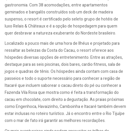
gastronomia. Com 38 acomodações, entre apartamentos
geminados e bangalôs construídos sob um deck de madeira
suspenso, o resort é certificado pelo seleto grupo de hotéis de
luxo Relais & Châteaux e é a opção de hospedagem para quem
quer desbravar a natureza exuberante do Nordeste brasileiro.
Localizado a pouco mais de uma hora de Ilhéus e projetado para
ressaltar as belezas da Costa do Cacau, o resort oferece aos
hóspedes diversas opções de entretenimento. Entre as atrações,
destaque para as seis piscinas, dois bares, cardio fitness, sala de
jogos e quadras de tênis. Os hóspedes ainda contam com casa de
passeios e todo o suporte necessário para conhecer a região de
Itacaré que incluem saborear o cacau direto do pé ou conhecer a
Fazenda Vila Rosa que mostra como é feita a transformação do
cacau em chocolate, com direito a degustação. As praias próximas
como Engenhoca, Havaizinho, Camboinha e Itacaré também devem
estar inclusas no roteiro turístico. Já o encontro entre o Rio Tijuípe
com o mar de fato irá garantir as melhores recordações.