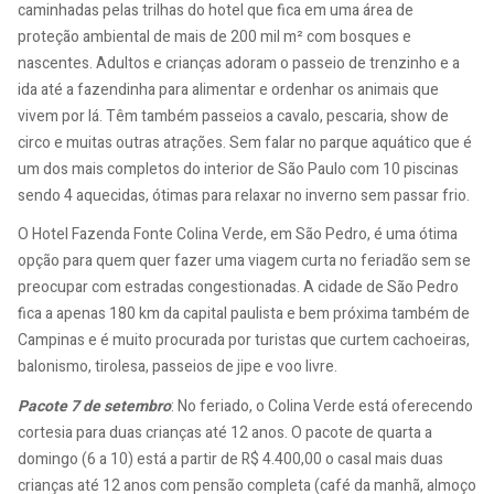
caminhadas pelas trilhas do hotel que fica em uma área de
proteção ambiental de mais de 200 mil m² com bosques e
nascentes. Adultos e crianças adoram o passeio de trenzinho e a
ida até a fazendinha para alimentar e ordenhar os animais que
vivem por lá. Têm também passeios a cavalo, pescaria, show de
circo e muitas outras atrações. Sem falar no parque aquático que é
um dos mais completos do interior de São Paulo com 10 piscinas
sendo 4 aquecidas, ótimas para relaxar no inverno sem passar frio.
O Hotel Fazenda Fonte Colina Verde, em São Pedro, é uma ótima
opção para quem quer fazer uma viagem curta no feriadão sem se
preocupar com estradas congestionadas. A cidade de São Pedro
fica a apenas 180 km da capital paulista e bem próxima também de
Campinas e é muito procurada por turistas que curtem cachoeiras,
balonismo, tirolesa, passeios de jipe e voo livre.
Pacote 7 de setembro
: No feriado, o Colina Verde está oferecendo
cortesia para duas crianças até 12 anos. O pacote de quarta a
domingo (6 a 10) está a partir de R$ 4.400,00 o casal mais duas
crianças até 12 anos com pensão completa (café da manhã, almoço