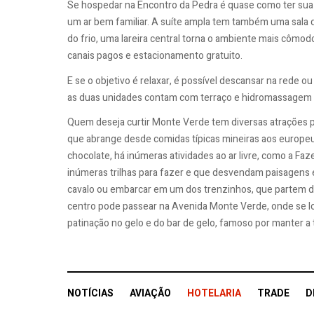
Se hospedar na Encontro da Pedra é quase como ter sua p
um ar bem familiar. A suíte ampla tem também uma sala de
do frio, uma lareira central torna o ambiente mais cômo
canais pagos e estacionamento gratuito.
E se o objetivo é relaxar, é possível descansar na rede ou
as duas unidades contam com terraço e hidromassagem d
Quem deseja curtir Monte Verde tem diversas atrações pa
que abrange desde comidas típicas mineiras aos europeus
chocolate, há inúmeras atividades ao ar livre, como a Fa
inúmeras trilhas para fazer e que desvendam paisagens 
cavalo ou embarcar em um dos trenzinhos, que partem do 
centro pode passear na Avenida Monte Verde, onde se loc
patinação no gelo e do bar de gelo, famoso por manter a
NOTÍCIAS
AVIAÇÃO
HOTELARIA
TRADE
D