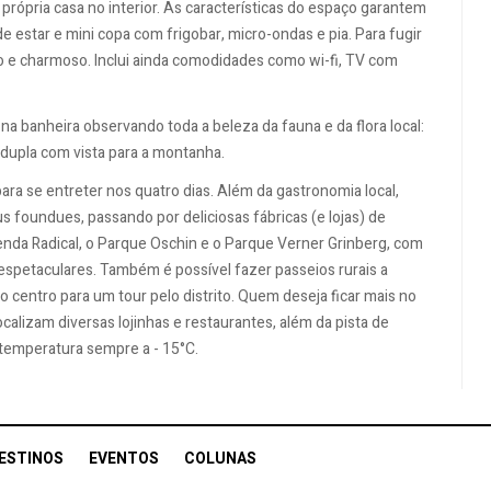
rópria casa no interior. As características do espaço garantem
 estar e mini copa com frigobar, micro-ondas e pia. Para fugir
do e charmoso. Inclui ainda comodidades como wi-fi, TV com
 na banheira observando toda a beleza da fauna e da flora local:
upla com vista para a montanha.
ra se entreter nos quatro dias. Além da gastronomia local,
 foundues, passando por deliciosas fábricas (e lojas) de
zenda Radical, o Parque Oschin e o Parque Verner Grinberg, com
espetaculares. Também é possível fazer passeios rurais a
centro para um tour pelo distrito. Quem deseja ficar mais no
alizam diversas lojinhas e restaurantes, além da pista de
 temperatura sempre a - 15°C.
ESTINOS
EVENTOS
COLUNAS