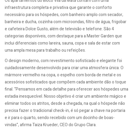
Os apartamentos do Bloco Vila da Mata contam com uma
infraestrutura completa e privativa que garante o conforto
necessário para os hóspedes, com banheiro amplo com secador,
banheira e ducha, cozinha com microondas, filtro de água, frigobar
e cafeteira Dolce Gusto, além de televisão e telefone. São 4
categorias disponíveis, com destaque para a Master Garden que
inclui diferenciais como lareira, sauna, copa e sala de estar com
uma ampla mesa para trabalho ou refeições.
O design moderno, com revestimento sofisticado e elegante foi
cuidadosamente desenvolvido para criar uma atmosfera única. O
mármore vermelho na copa, o espelho com borda de metal e os
acessórios sofisticados que compõem cada ambiente dão o toque
final. “Pensamos em cada detalhe para oferecer aos hóspedes uma
estadia inesquecível. Nosso objetivo é criar um ambiente mágico e
eliminar todos os atritos, desde a chegada, na qual o hóspede não
precisa fazer o tradicional check-in, é só pegar a chave na portaria
e ir para o quarto, sendo recebido com um docinho de boas-
vindas”, afirma Taiza Krueder, CEO do Grupo Clara.