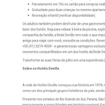
Parcelamento em 10x no cartão para compras realiz
Gratuidade para duas crianças no mesmo apartame
Recreação infantil (verificar disponibilidade).
Os adultos também podem desfrutar de uma gastronomia lo
lazer dos hotéis. Seja para relaxar à beira da piscina, ex
companhia da família, a Rede Deville tem tudo o que impo
amigo para viajar com você, consulte as condições. Reser
+55 (41) 3219-4004 - e garanta essas vantagens exclusiva
momentos compartilhados em um dos hotéis da Rede Dev
Transforme as suas férias de julho em uma experiência ún
Sobre os Hotéis Deville
A rede de Hotéis Deville começou sua história em 1974, n
como um dos principais grupos hoteleiros do país, sendo 
Presente nos estados do Rio Grande do Sul, Paraná, São 
marca investe e opera 9 hotéis em território nacional. For