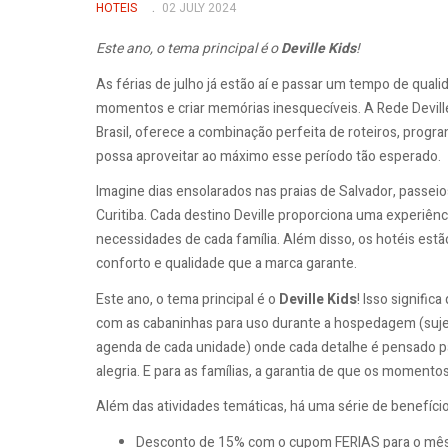
HOTEIS
02 JULY 2024
Este ano, o tema principal é o
Deville Kids
!
As férias de julho já estão aí e passar um tempo de qual
momentos e criar memórias inesquecíveis. A Rede Deville
Brasil, oferece a combinação perfeita de roteiros, prog
possa aproveitar ao máximo esse período tão esperado.
Imagine dias ensolarados nas praias de Salvador, passeio
Curitiba. Cada destino Deville proporciona uma experiên
necessidades de cada família. Além disso, os hotéis es
conforto e qualidade que a marca garante.
Este ano, o tema principal é o
Deville Kids
! Isso signific
com as cabaninhas para uso durante a hospedagem (sujeita
agenda de cada unidade) onde cada detalhe é pensado p
alegria. E para as famílias, a garantia de que os momento
Além das atividades temáticas, há uma série de benefício
Desconto de 15% com o cupom FERIAS para o mês 