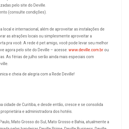
adas pelo site do Deville.
nto (consulte condições).
cal e internacional, além de aproveitar as instalações de
plorar as atrações locais ou simplesmente aproveitar a
rta pra você. A rede é pet amigo, você pode levar seu melhor
ve agora pelo site do Deville – acesse:
www.deville.com.br
ou
s. As férias de julho serão ainda mais especiais com
ille.
ica e cheia de alegria com a Rede Deville!
a cidade de Curitiba, e desde então, cresce e se consolida
proprietária e administradora dos hotéis.
Paulo, Mato Grosso do Sul, Mato Grosso e Bahia, atualmente a
mada pelas bandeiras Deville Prime, Deville Business, Deville