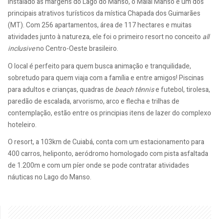
Instalado às margens do Lago do Manso, o Malai Manso é um dos
principais atrativos turísticos da mística Chapada dos Guimarães
(MT). Com 256 apartamentos, área de 117 hectares e muitas
atividades junto à natureza, ele foi o primeiro resort no conceito
all
inclusive
no Centro-Oeste brasileiro.
O local é perfeito para quem busca animação e tranquilidade,
sobretudo para quem viaja com a família e entre amigos! Piscinas
para adultos e crianças, quadras de
beach tênnis
e futebol, tirolesa,
paredão de escalada, arvorismo, arco e flecha e trilhas de
contemplação, estão entre os principias itens de lazer do complexo
hoteleiro.
O resort, a 103km de Cuiabá, conta com um estacionamento para
400 carros, heliponto, aeródromo homologado com pista asfaltada
de 1.200m e com um píer onde se pode contratar atividades
náuticas no Lago do Manso.