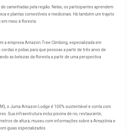
de caminhadas pela região. Nelas, os participantes aprendem
ica e plantas comestíveis e medicinais. Há também um trajeto
 em meio à floresta.
com a empresa Amazon Tree Climbing, especializada em
 cordas e polias para que pessoas a partir de três anos de
ndo as belezas da floresta a partir de uma perspectiva
AM), o Juma Amazon Lodge é 100% sustentável e conta com
s. Sua infraestrutura inclui piscina de rio, restaurante,
1 metros de altura, museu com informações sobre a Amazônia e
 com guias especializados.