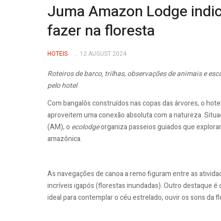
Juma Amazon Lodge indic
fazer na floresta
HOTEIS
12 AUGUST 2024
Roteiros de barco, trilhas, observações de animais e e
pelo hotel
Com bangalôs construídos nas copas das árvores, o hot
aproveitem uma conexão absoluta com a natureza. Situ
(AM), o
ecolodge
organiza passeios guiados que exploram 
amazônica.
As navegações de canoa a remo figuram entre as atividad
incríveis igapós (florestas inundadas). Outro destaque é 
ideal para contemplar o céu estrelado, ouvir os sons da f