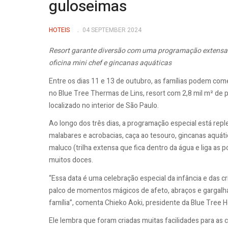
guloseimas
HOTEIS
04 SEPTEMBER 2024
Resort ga
rante diversão com uma programação extensa 
oficina mini chef e gincanas aquáticas
Entre os dias 11 e 13 de outubro, as famílias podem co
no Blue Tree Thermas de Lins, resort com 2,8 mil m² de pi
localizado no interior de São Paulo.
Ao longo dos três dias, a programação especial está re
malabares e acrobacias, caça ao tesouro, gincanas aquáti
maluco (trilha extensa que fica dentro da água e liga as 
muitos doces.
“Essa data é uma celebração especial da infância e das 
palco de momentos mágicos de afeto, abraços e gargalha
família”, comenta Chieko Aoki, presidente da Blue Tree H
Ele lembra que foram criadas muitas facilidades para as 