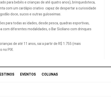
tado para bebês e crianças de até quatro anos), brinquedoteca,
onta com um cardápio criativo capaz de despertar a curiosidade
algodão doce, sucos e outras guloseimas.
es para todas as idades, desde pesca, quadras esportivas,
 spa com diferentes modalidades, o Bar Siciliano com drinques
ianças de até 11 anos, sai a partir de R$ 1.755 (mais
o no PIX.
ESTINOS
EVENTOS
COLUNAS