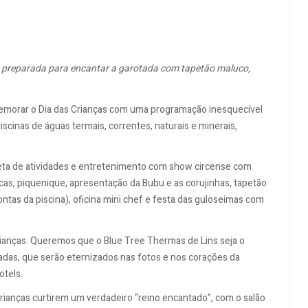
preparada para encantar a garotada com tapetão maluco,
memorar o Dia das Crianças com uma programação inesquecível
scinas de águas termais, correntes, naturais e minerais,
pleta de atividades e entretenimento com show circense com
cas, piquenique, apresentação da Bubu e as corujinhas, tapetão
pontas da piscina), oficina mini chef e festa das guloseimas com
crianças. Queremos que o Blue Tree Thermas de Lins seja o
das, que serão eternizados nas fotos e nos corações da
otels.
crianças curtirem um verdadeiro “reino encantado”, com o salão