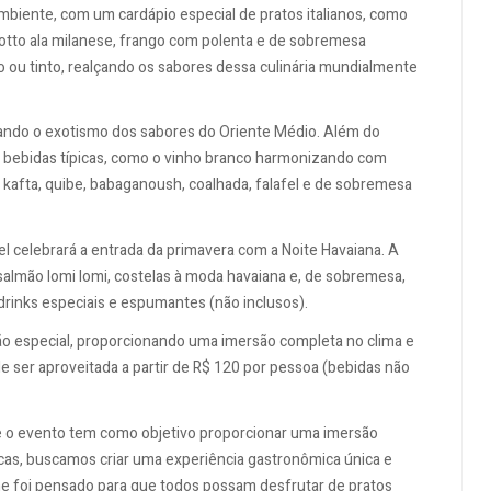
ambiente, com um cardápio especial de pratos italianos, como
isotto ala milanese, frango com polenta e de sobremesa
nco ou tinto, realçando os sabores dessa culinária mundialmente
tando o exotismo dos sabores do Oriente Médio. Além do
de bebidas típicas, como o vinho branco harmonizando com
mo kafta, quibe, babaganoush, coalhada, falafel e de sobremesa
l celebrará a entrada da primavera com a Noite Havaiana. A
, salmão lomi lomi, costelas à moda havaiana e, de sobremesa,
drinks especiais e espumantes (não inclusos).
o especial, proporcionando uma imersão completa no clima e
e ser aproveitada a partir de R$ 120 por pessoa (bebidas não
ue o evento tem como objetivo proporcionar uma imersão
icas, buscamos criar uma experiência gastronômica única e
he foi pensado para que todos possam desfrutar de pratos