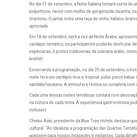
No dia 11 de setembro, a Noite Italiana tomará conta do 
polpettone, ravioli com molho de gorgonzola, lasanha, r
tiramissu. O jantar inclui uma taça de vinho italiano, bra
apreciada.
Em 18 de setembro, será a vez da Noite Árabe, apresen
cardápio temático, os participantes poderão desfrutar 
especiarias, e pratos tradicionais da culinária árabe, co
knafeh.
Encerrando a programação, no dia 25 de setembro, o hote
noite terá um cardápio leve e tropical: poke, porco kalua
sandália havaiana. A atmosfera festiva se completa com 
Cada uma dessas noites temáticas contará com decoraçã
na cultura de cada tema. A experiência gastronômica pod
inclusas).
Chieko Aoki, presidente da Blue Tree Hotels, destaca q
cultural. "Ao idealizar a programação das Quartas Temát
acessível para nossos hóspedes e visitantes. Cada detal