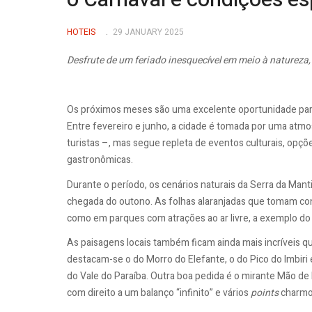
o Carnaval e condições es
HOTEIS
29 JANUARY 2025
Desfrute de um feriado inesquecível em meio à natureza,
Os próximos meses são uma excelente oportunidade para
Entre fevereiro e junho, a cidade é tomada por uma atmo
turistas –, mas segue repleta de eventos culturais, opç
gastronômicas.
Durante o período, os cenários naturais da Serra da Mant
chegada do outono. As folhas alaranjadas que tomam con
como em parques com atrações ao ar livre, a exemplo do H
As paisagens locais também ficam ainda mais incríveis qu
destacam-se o do Morro do Elefante, o do Pico do Imbiri 
do Vale do Paraíba. Outra boa pedida é o mirante Mão de 
com direito a um balanço “infinito” e vários
points
charmos