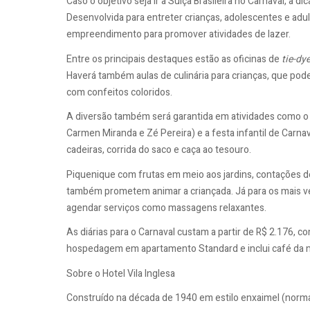
Caso o objetivo seja ir à Suíça Brasileira no Carnaval, a d
Desenvolvida para entreter crianças, adolescentes e adult
empreendimento para promover atividades de lazer.
Entre os principais destaques estão as oficinas de
tie-dy
Haverá também aulas de culinária para crianças, que pod
com confeitos coloridos.
A diversão também será garantida em atividades como o 
Carmen Miranda e Zé Pereira) e a festa infantil de Carna
cadeiras, corrida do saco e caça ao tesouro.
Piquenique com frutas em meio aos jardins, contações de 
também prometem animar a criançada. Já para os mais velh
agendar serviços como massagens relaxantes.
As diárias para o Carnaval custam a partir de R$ 2.176, c
hospedagem em apartamento Standard e inclui café da 
Sobre o Hotel Vila Inglesa
Construído na década de 1940 em estilo enxaimel (norma