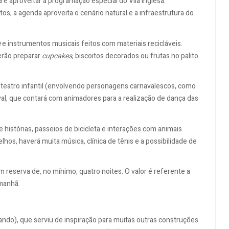
ica é aproveitar a programação especial do Vila Inglesa.
os, a agenda aproveita o cenário natural e a infraestrutura do
e
e instrumentos musicais feitos com materiais recicláveis.
erão preparar
cupcakes
, biscoitos decorados ou frutas no palito
teatro infantil (envolvendo personagens carnavalescos, como
val, que contará com animadores para a realização de dança das
histórias, passeios de bicicleta e interações com animais
os, haverá muita música, clínica de tênis e a possibilidade de
om reserva de, no mínimo, quatro noites. O valor é referente a
manhã.
ndo), que serviu de inspiração para muitas outras construções