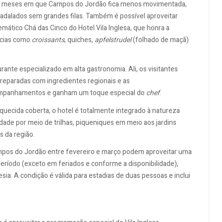
nos meses em que Campos do Jordão fica menos movimentada,
badalados sem grandes filas. Também é possível aproveitar
ático Chá das Cinco do Hotel Vila Inglesa, que honra a
lícias como
croissants
, quiches,
apfelstrudel
(folhado de maçã)
rante especializado em alta gastronomia. Ali, os visitantes
 preparadas com ingredientes regionais e as
companhamentos e ganham um toque especial do
chef
.
ecida coberta, o hotel é totalmente integrado à natureza
dade por meio de trilhas, piqueniques em meio aos jardins
s da região.
ampos do Jordão entre fevereiro e março podem aproveitar uma
 período (exceto em feriados e conforme a disponibilidade),
sia. A condição é válida para estadias de duas pessoas e inclui