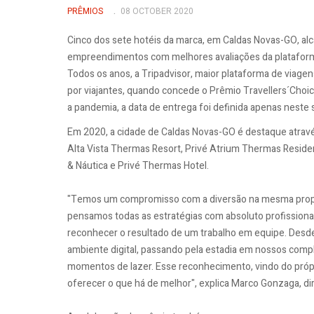
PRÊMIOS
08 OCTOBER 2020
Cinco dos sete hotéis da marca, em Caldas Novas-GO, al
empreendimentos com melhores avaliações da plataform
Todos os anos, a Tripadvisor, maior plataforma de viagen
por viajantes, quando concede o Prêmio Travellers´Choi
a pandemia, a data de entrega foi definida apenas nest
Em 2020, a cidade de Caldas Novas-GO é destaque atrav
Alta Vista Thermas Resort, Privé Atrium Thermas Residenc
& Náutica e Privé Thermas Hotel.
"Temos um compromisso com a diversão na mesma prop
pensamos todas as estratégias com absoluto profission
reconhecer o resultado de um trabalho em equipe. Desde
ambiente digital, passando pela estadia em nossos comp
momentos de lazer. Esse reconhecimento, vindo do própr
oferecer o que há de melhor", explica Marco Gonzaga, d