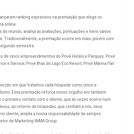
cançaram ranking expressivo na premiação que elege os
a online
s do mundo, analisa as avaliações, pontuações e itens salvos
ce. Tradicionalmente, a premiação ocorre em maio, porém com
e segundo semestre.
és de cinco empreendimentos do Privé Hotéis e Parques: Privé
e e Service, Privé Ilhas do Lago Eco Resort, Privé Marina Flat
orção em que tratamos cada hóspede como único e
alismo. Essa premiação reforça nosso orgulho em também
 o primeiro contato com o cliente, que às vezes ocorre num
lexos, ao retorno de hóspedes, que confiam a nós, seus
io cliente, amplia a nossa responsabilidade de sempre
iretor de Marketing WAM Group.