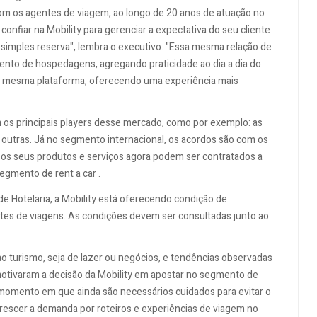
com os agentes de viagem, ao longo de 20 anos de atuação no
onfiar na Mobility para gerenciar a expectativa do seu cliente
a simples reserva", lembra o executivo. "Essa mesma relação de
ento de hospedagens, agregando praticidade ao dia a dia do
 da mesma plataforma, oferecendo uma experiência mais
 os principais players desse mercado, como por exemplo: as
tre outras. Já no segmento internacional, os acordos são com os
os os seus produtos e serviços agora podem ser contratados a
segmento de rent a car .
e Hotelaria, a Mobility está oferecendo condição de
tes de viagens. As condições devem ser consultadas junto ao
turismo, seja de lazer ou negócios, e tendências observadas
tivaram a decisão da Mobility em apostar no segmento de
 momento em que ainda são necessários cuidados para evitar o
escer a demanda por roteiros e experiências de viagem no