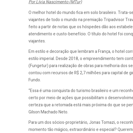
Por Lívia Nascimento (MTur)
O melhor hotel do mundo fica em solo brasileiro. Trata-se
viajantes de todo o mundo na premiação Tripadvisor Trav
feito a partir de notas que os hóspedes dão aos estabel
atendimento e custo-benefício. O título do hotel foi co
viajantes.
Em estilo e decoração que lembram a França, o hotel co
estilo imperial. Desde 2018, o empreendimento tem cont
(Fungetur) para realização de obras para melhoria dos s
contou com recursos de R$ 2,7 milhões para capital de gi
Fundo.
“Essa é uma conquista do turismo brasileiro e um recon
certo por meio de ações que possibilitam o desenvolvim
certeza que a retomada está mais próxima do que se pen
Gilson Machado Neto.
Para um dos sócios-proprietário, Jonas Tomazi, o recon
momento tão mágico, extraordinário e especial? Querem