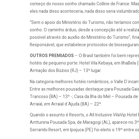
começo do nosso sonho chamado Colline de France. Mas 
eles nada disso aconteceria, nada disso seria vislumbra
“Sem o apoio do Ministério do Turismo, não teríamos con
sonho. O caminho árduo, desde a concepção até a realiz
possível através do auxílio do Ministério do Turismo”, fi
Responsável, que estabelece protocolos de biosseguranç
OUTROS PREMIADOS
– O Brasil também foi bem repre
hotéis de pequeno porte: Hotel Vila Kebaya, em IlhaBela 
Armação dos Búzios (RJ) – 13º lugar.
Na categoria melhores hotéis românticos, o Valle D´inca
Entre as melhores pousadas destaque para Pousada Gaia 
Trancoso (BA) – 13º -; Casa da Ilha do Mel – Pousada de
Arraial, em Arraial d´Ajuda (BA) – 22º.
Quando o assunto é Resorts, o All Inclusive VilaVip Hote
Anttunina Pousada Spa, de Maragogi (AL), aparece no 3º
Serrambi Resort, em Ipojuca (PE) foi eleito o 19º entre os