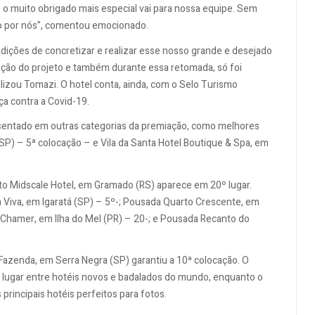
o muito obrigado mais especial vai para nossa equipe. Sem
do por nós”, comentou emocionado.
dições de concretizar e realizar esse nosso grande e desejado
ação do projeto e também durante essa retomada, só foi
nalizou Tomazi. O hotel conta, ainda, com o Selo Turismo
a contra a Covid-19.
sentado em outras categorias da premiação, como melhores
(SP) – 5ª colocação – e Vila da Santa Hotel Boutique & Spa, em
nto Midscale Hotel, em Gramado (RS) aparece em 20º lugar.
Viva, em Igaratá (SP) – 5º-; Pousada Quarto Crescente, em
 Chamer, em Ilha do Mel (PR) – 20-; e Pousada Recanto do
l Fazenda, em Serra Negra (SP) garantiu a 10ª colocação. O
 lugar entre hotéis novos e badalados do mundo, enquanto o
 principais hotéis perfeitos para fotos.