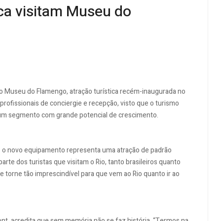
oca visitam Museu do
 ao Museu do Flamengo, atração turística recém-inaugurada no
profissionais de conciergie e recepção, visto que o turismo
ser um segmento com grande potencial de crescimento.
ue o novo equipamento representa uma atração de padrão
rte dos turistas que visitam o Rio, tanto brasileiros quanto
e torne tão imprescindível para que vem ao Rio quanto ir ao
ont, acredita que sem memória não se faz história. “Termos na