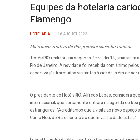
Equipes da hotelaria cari
Flamengo
HOTELARIA
16 AUGUST 2023
Mais novo atrativo do Rio promete encantar turistas
HotéisRIO realizou, na segunda-feira, dia 14, uma visita
Rio de Janeiro. A novidade foi recebida com ânimo pelos 
esportivo já atrai muitos visitantes à cidade, além de 
O presidente do HotéisRIO, Alfredo Lopes, considera q
internacional, que certamente entrará na agenda de boa pa
estrangeiros. “Acreditamos que a visita ao novo espaço s
Camp Nou, do Barcelona, para quem vai à cidade catalã”.
Leonel Leandro da Silva, chefe de Conciergerie do Fairm