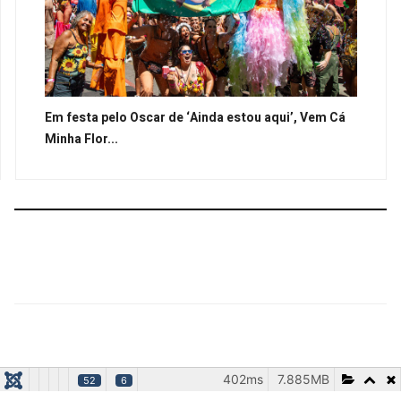
Em festa pelo Oscar de ‘Ainda estou aqui’, Vem Cá
Minha Flor...
402ms
7.885MB
52
6