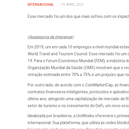
INTERNACIONAL
15 APRIL 2021
Esse mercado foi um dos que mais sofreu com os impac
(Assessoria de Imprensa)
Em 2019, um em cada 10 empregos a nível mundial estava 
World Travel and Tourism Council. Esse mercado foi um
19. Para o Fórum Econômico Mundial (FEM), a indústria 
Organização Mundial da Saúde (OMS) mostram que o recu
retração estimada entre 70% a 75% e um prejuízo que ron
Por outro lado, de acordo com o CoinMarketCap, as finança
contratos financeiros inteligentes, protocolos e aplicat
último ano, atingindo uma capitalização de mercado de 
setor de turismo e no crescimento do DeFi, um novo ecos
Idealizada por brasileiros, a UniWeeks oferecerá o primei
internacional. Sua plataforma, que utiliza as redes bloc