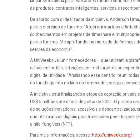
lançamento ainda para este ano. O modelo conecta o me
de produtos, contratos inteligentes, serviços e recompe
De acordo com o idealizador da iniciativa, Anderson Lima,
para o mercado de turismo. “Atuei em startups e fintech
conhecimentos em projetos de timeshare e multipropried
para o turismo. Me aprofundei no mercado de finanças d
setores da economia”.
A UniWeeks vai unir fornecedores – que utilizam a plat
diárias em hotéis, refeições em restaurantes ou experi
digital de utilidade. “Analisando esse cenário, reuni tod
do turista quanto no lado do fornecedor, surgiu o concei
A iniciativa está finalizando a etapa de captação privada e
US$ 5 milhões até o final de junho de 2021. O projeto se
de soluções inovadoras, acessíveis e descentralizadas, 
que utiliza ativos digitais para transações peer-to-peer (
e não-fungíveis (NFT).
Para mais informações, acesse:
http://uniweeks.org/
.