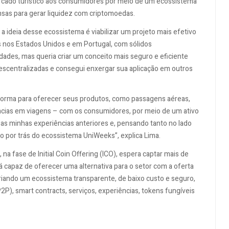
rcado turístico aos consumidores por meio de um ecossistema
nsas para gerar liquidez com criptomoedas.
 a ideia desse ecossistema é viabilizar um projeto mais efetivo
s nos Estados Unidos e em Portugal, com sólidos
ades, mas queria criar um conceito mais seguro e eficiente
escentralizadas e consegui enxergar sua aplicação em outros
aforma para oferecer seus produtos, como passagens aéreas,
ências em viagens – com os consumidores, por meio de um ativo
as as minhas experiências anteriores e, pensando tanto no lado
to por trás do ecossistema UniWeeks”, explica Lima.
, na fase de Initial Coin Offering (ICO), espera captar mais de
rá capaz de oferecer uma alternativa para o setor com a oferta
criando um ecossistema transparente, de baixo custo e seguro,
P2P), smart contracts, serviços, experiências, tokens fungíveis