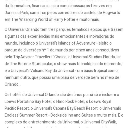
da Illumination, ficar cara a cara com dinossauros ferozes em
Jurassic Park, caminhar pelos corredores do castelo de Hogwarts
em The Wizarding World of Harry Potter e muito mais.
O Universal Orlando tem três parques temáticos épicos que trazem
algumas das experiências mais emocionantes e inovadoras do
mundo, incluindo o Universal’s Islands of Adventure - eleito o
parque de diversões nº 1 do mundo por cinco anos consecutivos
pelo TripAdvisor Travellers ’Choice; o Universal Studios Florida, lar
de The Bourne Stuntacular, o show mais tecnológico do momento;
e o Universal’s Volcano Bay da Universal - um oásis tropical como
nenhum outro, que possui uma praia de verdade bem no meio de
Orlando.
Os hotéis do Universal Orlando são destinos por si só e incluem o
Loews Portofino Bay Hotel, o Hard Rock Hotel, o Loews Royal
Pacific Resort, o Universal’s Cabana Bay Beach Resort, o Universal’s
Endless Summer Resort - Dockside Inn and Suites e muito mais. E o
complexo de entretenimento da Universal, o Universal CityWalk,