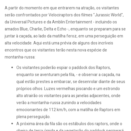
A partir do momento em que entrarem na atração, os visitantes
serão confrontados por Velociraptors dos filmes "Jurassic World",
da Universal Pictures e da Amblin Entertainment - incluindo os
amados Blue, Charlie, Delta e Echo -, enquanto se preparam para se
juntar à caçada, ao lado da matilha feroz, em uma perseguição em
alta velocidade. Aqui está uma prévia de alguns dos incríveis
encontros que os visitantes terão nesta nova espécie de
montanha-russa:
Os visitantes poderão espiar o paddock dos Raptors,
enquanto se aventuram pela fila, - e observar a caçada, na
qual estão prestes a embarcar, se desenrolar diante de seus
próprios olhos. Luzes vermelhas piscando e um estrondo
alto atrairão os visitantes para as janelas adjacentes, onde
verão a montanha-russa zunindo a velocidades
emocionantes de 112 km/h, com a matilha de Raptors em
plena perseguição.
A próxima área da fila são os estábulos dos raptors, onde o
cheiro de terra úmida e da vegetação do paddock permeará