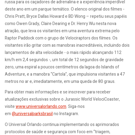
russa para os caçadores de adrenalina e a experiência imperdível
deste ano em um parque temático. O elenco original dos filmes -
Chris Pratt, Bryce Dallas Howard e BD Wong – repetiu seus papéis
como Owen Grady, Claire Dearing e Dr. Henry Wu nesta nova
atração, que leva os visitantes em uma aventura extrema pelo
Raptor Paddock com o grupo de Velociraptors dos filmes. Os
visitantes irão gritar com as manobras inacreditáveis, incluindo dois
lançamentos de alta velocidade - o mais rápido alcançando 112
km/h em 2,4 segundos -, um total de 12 segundos de gravidade
zero, uma espiral a poucos centímetros da lagoa do Islands of
Adventure, e a manobra “Cartola”, que impulsiona visitantes a 47
metros no ar e, imediatamente, em uma queda de 80 graus.
Para obter mais informações e se inscrever para receber
atualizações exclusivas sobre o Jurassic World VelociCoaster,
visite
www.universalorlando.com
. Siga-nos
em
@universalparksbrasil
no Instagram.
O Universal Orlando continua implementando os aprimorados
protocolos de saúde e segurança com foco em “triagem,