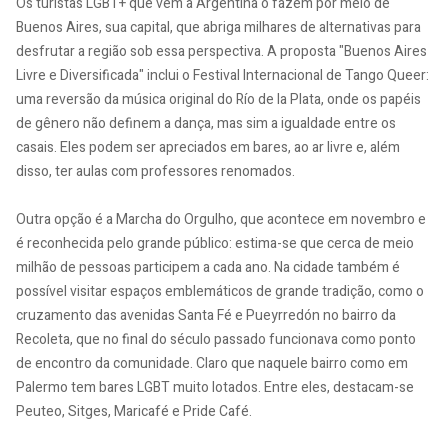
Os turistas LGBT+ que vêm à Argentina o fazem por meio de
Buenos Aires, sua capital, que abriga milhares de alternativas para
desfrutar a região sob essa perspectiva. A proposta "Buenos Aires
Livre e Diversificada" inclui o Festival Internacional de Tango Queer:
uma reversão da música original do Río de la Plata, onde os papéis
de gênero não definem a dança, mas sim a igualdade entre os
casais. Eles podem ser apreciados em bares, ao ar livre e, além
disso, ter aulas com professores renomados.
Outra opção é a Marcha do Orgulho, que acontece em novembro e
é reconhecida pelo grande público: estima-se que cerca de meio
milhão de pessoas participem a cada ano. Na cidade também é
possível visitar espaços emblemáticos de grande tradição, como o
cruzamento das avenidas Santa Fé e Pueyrredón no bairro da
Recoleta, que no final do século passado funcionava como ponto
de encontro da comunidade. Claro que naquele bairro como em
Palermo tem bares LGBT muito lotados. Entre eles, destacam-se
Peuteo, Sitges, Maricafé e Pride Café.