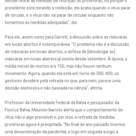
decide retirar as medidas de restrição ou protetoras, ou porque o
presidente está mirando a reeleição, ela acaba quando o vírus parar
de circular, e o vírus não vai parar de circular enquanto não
tomarmos as medidas adequadas", diz.
Para ele, assim como para Garrett, a discussão sobre as máscaras
em locais abertos é extemporânea. "O problema não é a discussão
de máscaras em locais abertos, a defesa de [desobrigar as]
máscaras em locais abertos já existia desde setembro. À época, a
média móvel de mortes era 150, mas não houve nenhum
movimento. Agora, quando ela está em torno de 300, 400, os
gestores decidem pela retirada no que, para mim, parece uma
decisão eleitoreira e não baseada na ciência", afirma.
Professor da Universidade Federal da Bahia e pesquisador da
Fiocruz Bahia, Mauricio Barreto alerta que o comportamento do
vírus não é algo previsível e, por isso, a retirada de medidas
protetoras agora é precipitada. "No final do ano passado tivemos
uma desaceleração da pandemia, e logo em seguida surgiu a