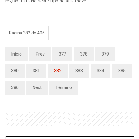
região, usuário deste tipo de automóvel
Página 382 de 406
Início
Prev
377
378
379
380
381
382
383
384
385
386
Next
Término